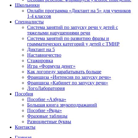
Школьники
Онлайн программа «Диктант на 5» для учеников
1-4 классов
Специалисты
Система занятий по запуску речи у детей с
тяжелыми нарушениями речи
Система занятий по развитию фразы и
грамматических категорий у детей с ТМНР
Диктант на 5
Наставничество
Стажировка
Игра «Формула денег»
Как логопеду зарабатывать больше
Франшиза «Интенсив по запуску речи»
Франшиза «Кабинет по запуску речи»
ЛогоЛаборатория
Пособия
Пособие «Азбука»
Большая книга звукоподражаний
Пособие «Ряды»
Фразовые таблицы
Разноцветные буквы
Контакты
Главная